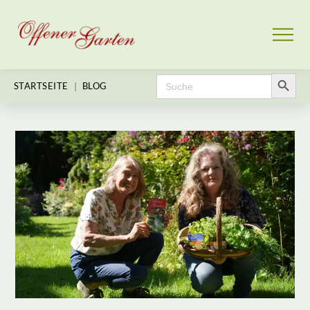
Search Button
Search
|
STARTSEITE
BLOG
for: