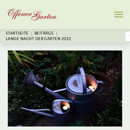
Se
|
|
STARTSEITE
BEITRÄGE
for
LANGE NACHT DER GÄRTEN 2022